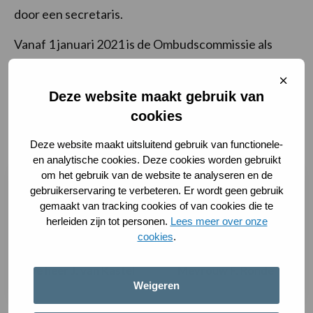
door een secretaris.
Vanaf 1 januari 2021 is de Ombudscommissie als
volgt samengesteld:
Sluit
cooki
Deze website maakt gebruik van
Klachtenformulier
cookies
Nieuws
Deze website maakt uitsluitend gebruik van functionele-
en analytische cookies. Deze cookies worden gebruikt
om het gebruik van de website te analyseren en de
gebruikerservaring te verbeteren. Er wordt geen gebruik
gemaakt van tracking cookies of van cookies die te
herleiden zijn tot personen.
Lees meer over onze
cookies
.
De heer J. van Kastel
Mevrouw F. Ronde
Weigeren
Lees
Lees