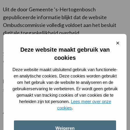
Uit de door Gemeente ‘s-Hertogenbosch
gepubliceerde informatie blijkt dat de website
Ombudscommissie volledig voldoet aan het besluit
digitale toegankelijkheid overheid.
Sluit
De informatie onder het kopje
onderbouwing van de
cooki
Deze website maakt gebruik van
verklaring
bevat (links naar) gedetailleerde informatie
cookies
over de toegankelijkheidsclaim.
Deze website maakt uitsluitend gebruik van functionele-
De kenmerken van de verschillende statussen worden
en analytische cookies. Deze cookies worden gebruikt
beschreven in de toelichting, onder het kopje
Uitleg
om het gebruik van de website te analyseren en de
over de nalevingsstatussen
.
gebruikerservaring te verbeteren. Er wordt geen gebruik
gemaakt van tracking cookies of van cookies die te
herleiden zijn tot personen.
Lees meer over onze
cookies
.
Akkoordverklaring
Deze verklaring is op 03-02-2025 getekend voor
Weigeren