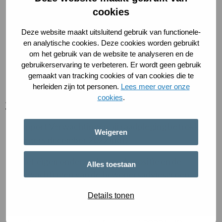
cookies
Rapport Verwachtingen burgers en het groen-
gemeente beleid mei 2023 (pdf)
Deze website maakt uitsluitend gebruik van functionele-
en analytische cookies. Deze cookies worden gebruikt
Brief Bemoeienis van de gemeente bij de openbare
om het gebruik van de website te analyseren en de
gebruikerservaring te verbeteren. Er wordt geen gebruik
orde is beperkt januari 2023 (pdf)
gemaakt van tracking cookies of van cookies die te
herleiden zijn tot personen.
Lees meer over onze
cookies
.
2022
Rapport Verwachtingen bij raadpleging betrokken
Weigeren
burgers december 2022 (pdf)
Brief eigen onderzoek naar de positie en de
Alles toestaan
verwachtingen van de bewonersadviesgroep
december 2022 (pdf)
Details tonen
Rapport Meldcode, luisteren naar betrokkenen en